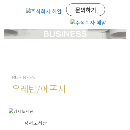
Skip
Skip
문의하기
links
to
primary
navigation
Tog
Skip
nav
BUSINESS
to
content
BUSINESS
우레탄/에폭시
강서도서관