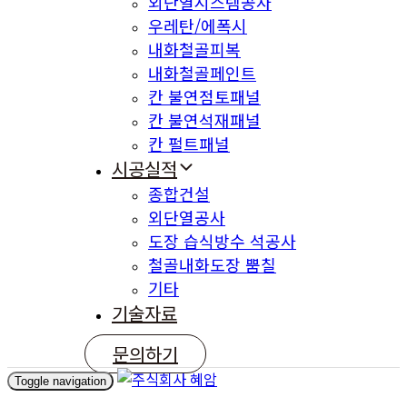
외단열시스템공사
우레탄/에폭시
내화철골피복
내화철골페인트
칸 불연점토패널
칸 불연석재패널
칸 펄트패널
시공실적
종합건설
외단열공사
도장 습식방수 석공사
철골내화도장 뿜칠
기타
기술자료
문의하기
Toggle navigation