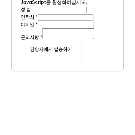
JavaScript를 활성화하십시오.
성 함
연
연락처
*
락
이메일
*
처
문의사항
*
성
함
담당자에게 발송하기