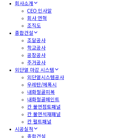
회사소개
CEO 인사말
회사 연혁
조직도
종합건설
조달공사
학교공사
공장공사
주거공사
외단열 마감 시스템
외단열시스템공사
우레탄/에폭시
내화철골피복
내화철골페인트
칸 불연점토패널
칸 불연석재패널
칸 펄트패널
시공실적
종합건설