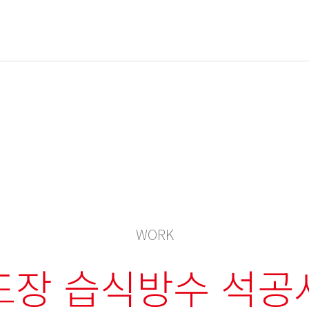
WORK
도장 습식방수 석공