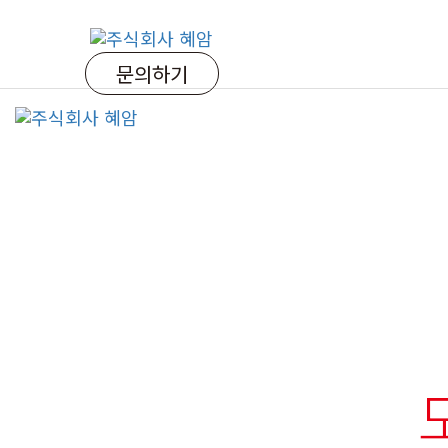
Skip
Skip
links
to
primary
문의하기
navigation
Skip
to
content
WORK