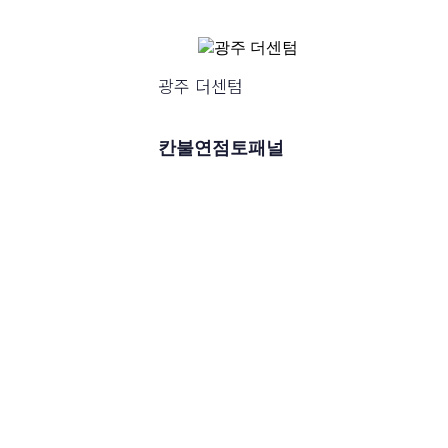
광주 더센텀
칸불연점토패널