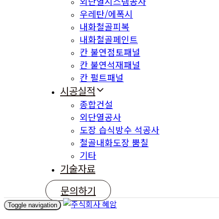
외단열시스템공사
우레탄/에폭시
내화철골피복
내화철골페인트
칸 불연점토패널
칸 불연석재패널
칸 펄트패널
시공실적
종합건설
외단열공사
도장 습식방수 석공사
철골내화도장 뿜칠
기타
기술자료
문의하기
Toggle navigation