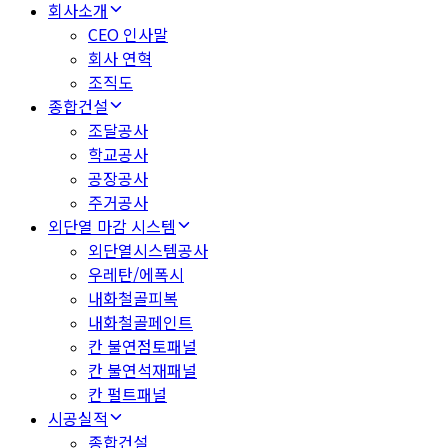
회사소개
CEO 인사말
회사 연혁
조직도
종합건설
조달공사
학교공사
공장공사
주거공사
외단열 마감 시스템
외단열시스템공사
우레탄/에폭시
내화철골피복
내화철골페인트
칸 불연점토패널
칸 불연석재패널
칸 펄트패널
시공실적
종합건설