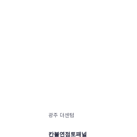
광주 더센텀
칸불연점토패널