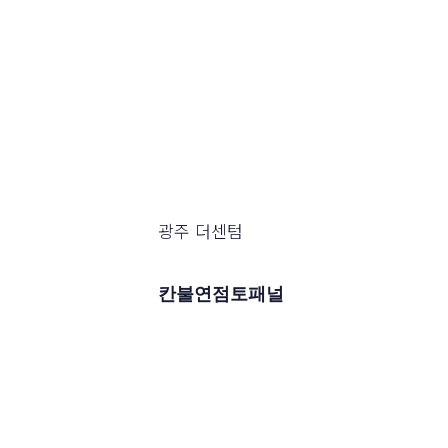
광주 더센텀
칸불연점토패널