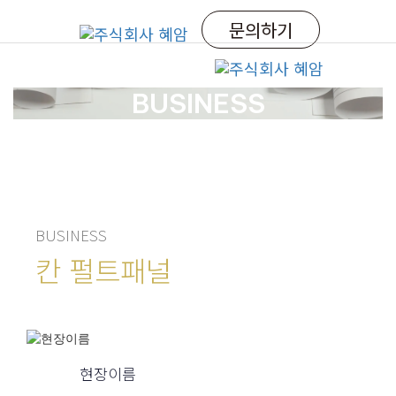
Skip
Skip
문의하기
links
to
primary
navigation
Tog
Skip
nav
BUSINESS
to
content
BUSINESS
칸 펄트패널
현장이름